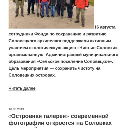
Фонда
Александр
Ходос
приняли
16 августа
участие
сотрудники Фонда по сохранению и развитию
в
Соловецкого архипелага поддержали активным
мероприятиях
участием экологическую акцию «Чистые Соловки»,
ежегодного
организованную Администрацией муниципального
православного
образования «Сельское поселение Соловецкое».
форума
Цель мероприятия — сохранить чистоту на
памяти
Соловецких островах.
Святителя
Филиппа»
Читать далее
«Сотрудники
Фонда
по
сохранению
ОПУБЛИКОВАНО
16.08.2019
«Островная галерея» современной
и
фотографии откроется на Соловках
развитию