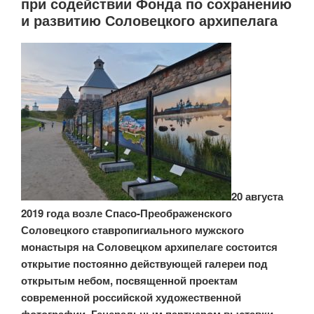
при содействии Фонда по сохранению
Соловецкого
и развитию Соловецкого архипелага
архипелага
приняли
участие
в
акции
«Чистые
Соловки»»
20 августа
2019 года возле Спасо-Преображенского
Соловецкого ставропигиального мужского
монастыря на Соловецком архипелаге состоится
открытие постоянно действующей галереи под
открытым небом, посвященной проектам
современной российской художественной