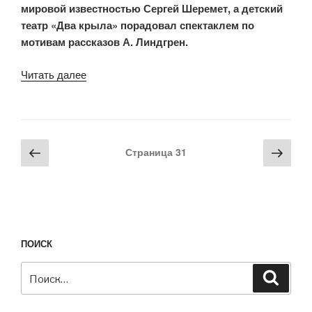
мировой известностью Сергей Шеремет, а детский
и
театр «Два крыла» порадовал спектаклем по
Соловецкой
мотивам рассказов А. Линдгрен.
школы
юнг»
Читать далее
«Штаб
Фонда
по
сохранению
и
Навигация
Предыдущая
Сле
Страница
31
развитию
по
страница
стра
Соловецкого
записям
архипелага
стал
площадкой
культурной
ПОИСК
жизни
Искать:
острова»
Поиск