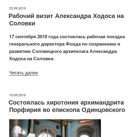
принял
участие
ОПУБЛИКОВАНО
23.09.2019
Рабочий визит Александра Ходоса на
в
Соловки
акции
«Сохраним
17 сентября 2019 года состоялась рабочая поездка
Соловки
генерального директора Фонда по сохранению и
вместе»»
развитию Соловецкого архипелага Александра
Ходоса на Соловки.
Читать далее
«Рабочий
визит
Александра
Ходоса
ОПУБЛИКОВАНО
10.09.2019
Состоялась хиротония архимандрита
на
Порфирия во епископа Одинцовского
Соловки»