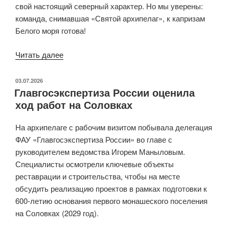
свой настоящий северный характер. Но мы уверены:
команда, снимавшая «Святой архипелаг», к капризам
Белого моря готова!
Читать далее
«На
Соловках
стартовали
ОПУБЛИКОВАНО
03.07.2026
Главгосэкспертиза России оценила
съёмки
ход работ на Соловках
нового
фильма
На архипелаге с рабочим визитом побывала делегация
Сергея
ФАУ «Главгосэкспертиза России» во главе с
Дебижева
руководителем ведомства Игорем Маныловым.
«Соловецкое
Специалисты осмотрели ключевые объекты
чудо»»
реставрации и строительства, чтобы на месте
обсудить реализацию проектов в рамках подготовки к
600-летию основания первого монашеского поселения
на Соловках (2029 год).