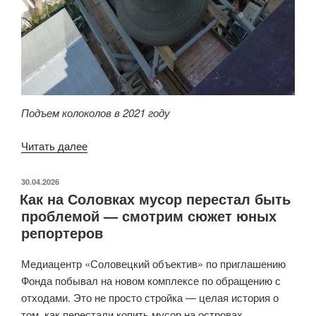
Подъем колоколов в 2021 году
Читать далее
«Загадка
длиною
в
ОПУБЛИКОВАНО
30.04.2026
Как на Соловках мусор перестал быть
век:
проблемой — смотрим сюжет юных
как
репортеров
Соловки
вновь
Медиацентр «Соловецкий объектив» по приглашению
обрели
Фонда побывал на новом комплексе по обращению с
голос»
отходами. Это не просто стройка — целая история о
том, как перестали копить мусор на островах.