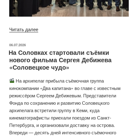
Читать далее
«Генеральный
директор
Фонда
ОПУБЛИКОВАНО
06.07.2026
На Соловках стартовали съёмки
Елена
нового фильма Сергея Дебижева
Палкина
«Соловецкое чудо»
представила
Соловки
На архипелаг прибыла съёмочная группа
на
кинокомпании «Два капитана» во главе с известным
форуме
режиссёром Сергеем Дебижевым. Представители
в
Фонда по сохранению и развитию Соловецкого
Пскове»
архипелага встретили группу в Кеми, куда
кинематографисты приехали поездом из Санкт-
Петербурга, и организовали доставку на острова.
Впереди — десять дней интенсивного съёмочного