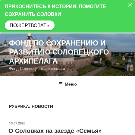
ПРИКОСНИТЕСЬ К ИСТОРИИ. ПОМОГИТЕ
СОХРАНИТЬ СОЛОВКИ
ПОЖЕРТВОВАТЬ
Перейти
ФОНД ПО СОХРАНЕНИЮ И
к
РАЗВИТИЮ СОЛОВЕЦКОГО
содержимому
АРХИПЕЛАГА
Фонд Соловецкого архипелага
Меню
РУБРИКА:
НОВОСТИ
ОПУБЛИКОВАНО
10.07.2026
О Соловках на заезде «Семья»