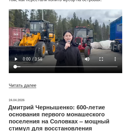
Читать далее
«Как
на
Соловках
ОПУБЛИКОВАНО
24.04.2026
Дмитрий Чернышенко: 600-летие
мусор
основания первого монашеского
перестал
поселения на Соловках – мощный
быть
стимул для восстановления
проблемой