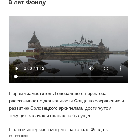
8 лет Фонду
летие
основания
первого
монашеского
поселения
на
Соловках
–
мощный
стимул
для
восстановления
инфраструктуры
Первый заместитель Генерального директора
и
рассказывает о деятельности Фонда по сохранению и
поддержания
развитию Соловецкого архипелага, достигнутом,
статуса
текущих задачах и планах на будущее.
архипелага
как
Полное интервью смотрите на
канале Фонда в
одного
RUTUBE
.