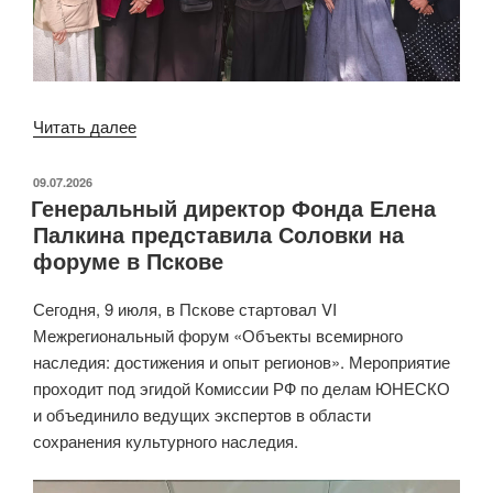
Читать далее
«О
Соловках
на
ОПУБЛИКОВАНО
09.07.2026
Генеральный директор Фонда Елена
заезде
Палкина представила Соловки на
«Семья»
форуме в Пскове
проекта
«Истоки.
Сегодня, 9 июля, в Пскове стартовал VI
Школа»
Межрегиональный форум «Объекты всемирного
в
наследия: достижения и опыт регионов». Мероприятие
Печорах»
проходит под эгидой Комиссии РФ по делам ЮНЕСКО
и объединило ведущих экспертов в области
сохранения культурного наследия.