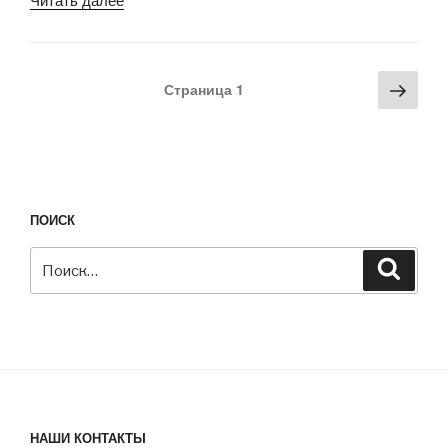
Навигация
Сле
Страница
1
по
стра
записям
ПОИСК
Искать:
Поиск
НАШИ КОНТАКТЫ