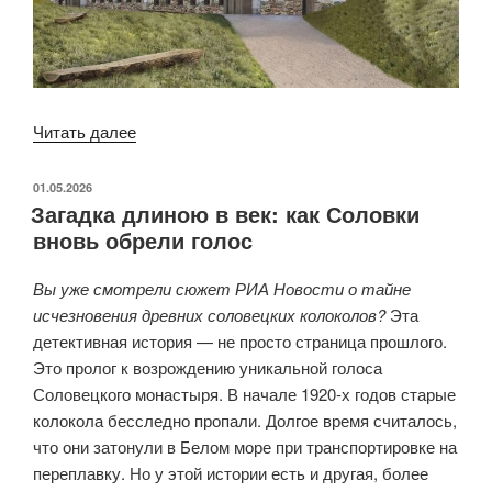
Читать далее
«Главгосэкспертиза
России
выдала
ОПУБЛИКОВАНО
01.05.2026
Загадка длиною в век: как Соловки
положительное
вновь обрели голос
заключение
на
Вы уже смотрели сюжет РИА Новости о тайне
реконструкцию
исчезновения древних соловецких колоколов?
Эта
бывшего
детективная история — не просто страница прошлого.
овощехранилища
Это пролог к возрождению уникальной голоса
в
Соловецкого монастыря. В начале 1920-х годов старые
посёлке
колокола бесследно пропали. Долгое время считалось,
Соловецкий.
что они затонули в Белом море при транспортировке на
Заказчик
переплавку. Но у этой истории есть и другая, более
—