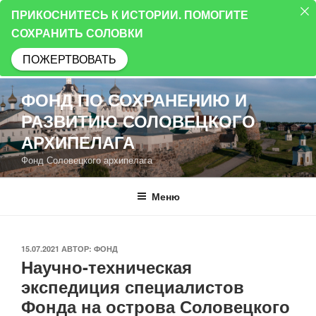
ПРИКОСНИТЕСЬ К ИСТОРИИ. ПОМОГИТЕ
СОХРАНИТЬ СОЛОВКИ
ПОЖЕРТВОВАТЬ
Перейти
ФОНД ПО СОХРАНЕНИЮ И
к
РАЗВИТИЮ СОЛОВЕЦКОГО
содержимому
АРХИПЕЛАГА
Фонд Соловецкого архипелага
Меню
ОПУБЛИКОВАНО
15.07.2021
АВТОР:
ФОНД
Научно-техническая
экспедиция специалистов
Фонда на острова Соловецкого