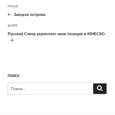
Навигация
Предыдущая
НАЗАД
по
запись:
записям
Заяцкие острова
Следующая
ДАЛЕЕ
запись
Русский Север укрепляет свои позиции в ЮНЕСКО
ПОИСК
Искать:
Поиск