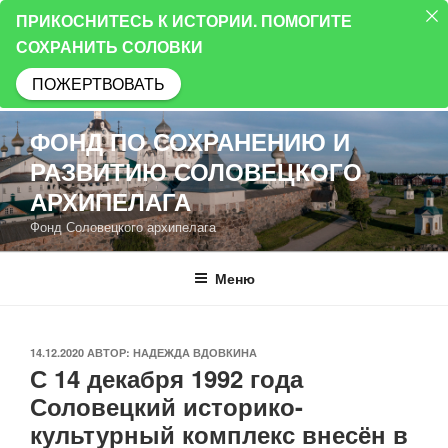
ПРИКОСНИТЕСЬ К ИСТОРИИ. ПОМОГИТЕ
СОХРАНИТЬ СОЛОВКИ
ПОЖЕРТВОВАТЬ
Перейти
ФОНД ПО СОХРАНЕНИЮ И
к
РАЗВИТИЮ СОЛОВЕЦКОГО
содержимому
АРХИПЕЛАГА
Фонд Соловецкого архипелага
Меню
ОПУБЛИКОВАНО
14.12.2020
АВТОР:
НАДЕЖДА ВДОВКИНА
С 14 декабря 1992 года
Соловецкий историко-
культурный комплекс внесён в