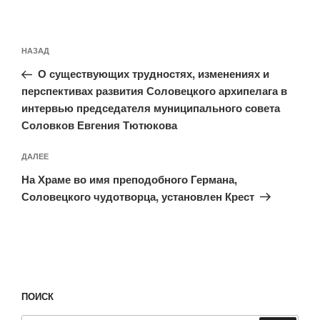
Навигация
Предыдущая
НАЗАД
по
запись:
записям
О существующих трудностях, изменениях и
перспективах развития Соловецкого архипелага в
интервью председателя муниципального совета
Соловков Евгения Тютюкова
Следующая
ДАЛЕЕ
запись
На Храме во имя преподобного Германа,
Соловецкого чудотворца, установлен Крест
ПОИСК