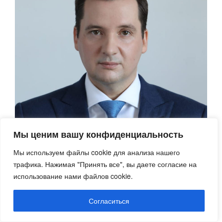
Мы ценим вашу конфиденциальность
Мы используем файлы cookie для анализа нашего
Александр Витальевич Цыбульский родился 15 июля
трафика. Нажимая "Принять все", вы даете согласие на
1979 года в Москве.
использование нами файлов cookie.
В 2001 году окончил Военный университет
Согласиться
Министерства обороны РФ, в 2006-м — Московский
институт международного бизнеса при ВАВТ