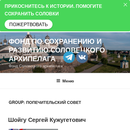
ПРИКОСНИТЕСЬ К ИСТОРИИ. ПОМОГИТЕ
СОХРАНИТЬ СОЛОВКИ
ПОЖЕРТВОВАТЬ
Перейти
ФОНД ПО СОХРАНЕНИЮ И
к
РАЗВИТИЮ СОЛОВЕЦКОГО
содержимому
АРХИПЕЛАГА
Фонд Соловецкого архипелага
Меню
GROUP:
ПОПЕЧИТЕЛЬСКИЙ СОВЕТ
Шойгу Сергей Кужугетович