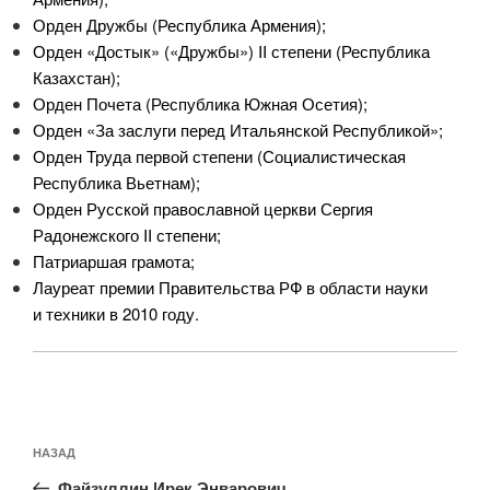
Орден Дружбы (Республика Армения);
Орден «Достык» («Дружбы») II степени (Республика
Казахстан);
Орден Почета (Республика Южная Осетия);
Орден «За заслуги перед Итальянской Республикой»;
Орден Труда первой степени (Социалистическая
Республика Вьетнам);
Орден Русской православной церкви Сергия
Радонежского II степени;
Патриаршая грамота;
Лауреат премии Правительства РФ в области науки
и техники в 2010 году.
Навигация
Предыдущая
НАЗАД
по
запись:
Файзуллин Ирек Энварович