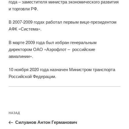
года – заместителя министра экономического развития
и торговли РФ.
В 2007-2009 годах работал первым вице-президентом
АФК «Система».
В марте 2009 года был избран генеральным
директором ОАО «Аэрофлот – российские
авиалинии».
10 ноября 2020 года назначен Министром транспорта
Российской Федерации.
Навигация
Предыдущая
НАЗАД
по
запись:
записям
Силуанов Антон Германович