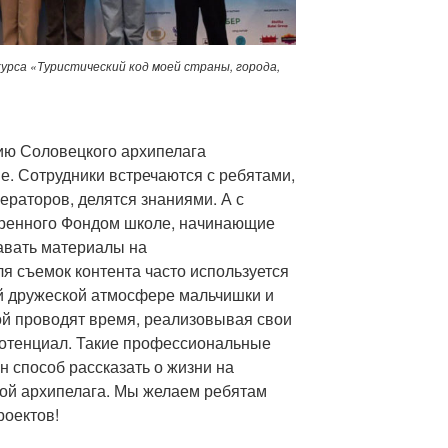
урса «Туристический код моей страны, города,
ию Соловецкого архипелага
е. Сотрудники встречаются с ребятами,
раторов, делятся знаниями. А с
ренного Фондом школе, начинающие
давать материалы на
я съемок контента часто используется
й дружеской атмосфере мальчишки и
ой проводят время, реализовывая свои
потенциал. Такие профессиональные
н способ рассказать о жизни на
той архипелага. Мы желаем ребятам
роектов!