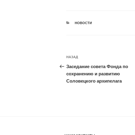
РУБРИКИ
НОВОСТИ
Навигация
Предыдущая
НАЗАД
по
запись:
Заседание совета Фонда по
записям
сохранению и развитию
Соловецкого архипелага