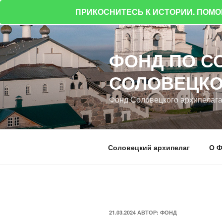
ПРИКОСНИТЕСЬ К ИСТОРИИ. ПОМ
Перейти
к
ФОНД ПО С
содержимому
СОЛОВЕЦКО
Фонд Соловецкого архипелаг
Соловецкий архипелаг
О Ф
ОПУБЛИКОВАНО
21.03.2024
АВТОР:
ФОНД