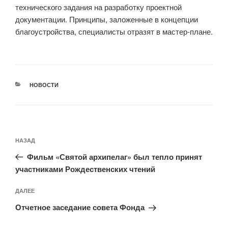
технического задания на разработку проектной
документации. Принципы, заложенные в концепции
благоустройства, специалисты отразят в мастер-плане.
РУБРИКИ
НОВОСТИ
Навигация
Предыдущая
НАЗАД
по
запись:
записям
Фильм «Святой архипелаг» был тепло принят
участниками Рождественских чтений
Следующая
ДАЛЕЕ
запись
Отчетное заседание совета Фонда