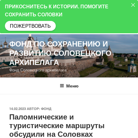
ПРИКОСНИТЕСЬ К ИСТОРИИ. ПОМОГИТЕ
СОХРАНИТЬ СОЛОВКИ
ПОЖЕРТВОВАТЬ
Перейти
ФОНД ПО СОХРАНЕНИЮ И
к
РАЗВИТИЮ СОЛОВЕЦКОГО
содержимому
АРХИПЕЛАГА
Фонд Соловецкого архипелага
Меню
ОПУБЛИКОВАНО
14.02.2023
АВТОР:
ФОНД
Паломнические и
туристические маршруты
обсудили на Соловках