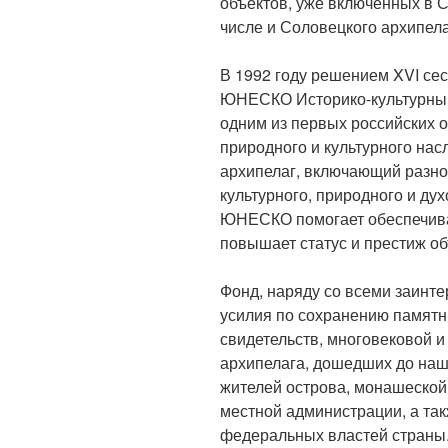
объектов, уже включенных в С
числе и Соловецкого архипела
В 1992 году решением XVI се
ЮНЕСКО Историко-культурный
одним из первых российских 
природного и культурного нас
архипелаг, включающий разн
культурного, природного и ду
ЮНЕСКО помогает обеспечиват
повышает статус и престиж об
Фонд, наряду со всеми заинт
усилия по сохранению памятн
свидетельств, многовековой и
архипелага, дошедших до наш
жителей острова, монашеской
местной администрации, а та
федеральных властей страны