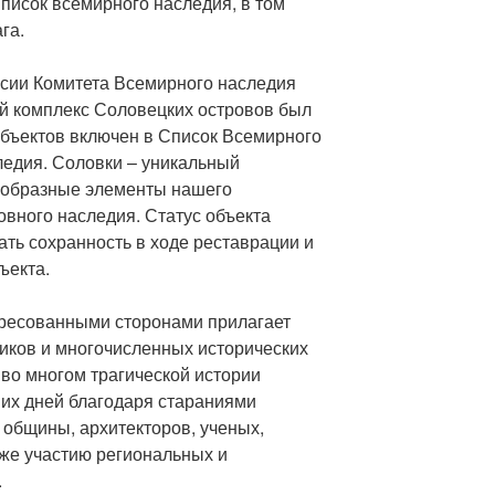
писок всемирного наследия, в том
га.
ссии Комитета Всемирного наследия
 комплекс Соловецких островов был
объектов включен в Список Всемирного
ледия. Соловки – уникальный
ообразные элементы нашего
ховного наследия. Статус объекта
ь сохранность в ходе реставрации и
ъекта.
ересованными сторонами прилагает
иков и многочисленных исторических
 во многом трагической истории
их дней благодаря стараниями
 общины, архитекторов, ученых,
кже участию региональных и
.