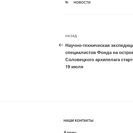
РУБРИКИ
НОВОСТИ
Навигация
Предыдущая
НАЗАД
по
запись:
Научно-техническая экспедиц
записям
специалистов Фонда на остро
Соловецкого архипелага старт
19 июля
НАШИ КОНТАКТЫ
Адрес