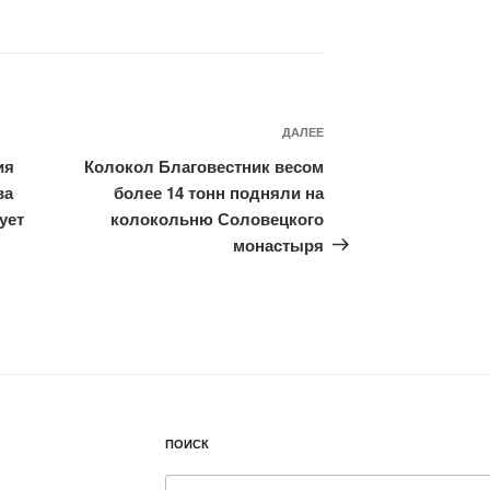
ДАЛЕЕ
Следующая
запись
ия
Колокол Благовестник весом
ва
более 14 тонн подняли на
ует
колокольню Соловецкого
монастыря
ПОИСК
Искать: