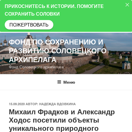
ПРИКОСНИТЕСЬ К ИСТОРИИ. ПОМОГИТЕ
СОХРАНИТЬ СОЛОВКИ
ПОЖЕРТВОВАТЬ
Перейти
ФОНД ПО СОХРАНЕНИЮ И
к
РАЗВИТИЮ СОЛОВЕЦКОГО
содержимому
АРХИПЕЛАГА
Фонд Соловецкого архипелага
Меню
ОПУБЛИКОВАНО
15.09.2020
АВТОР:
НАДЕЖДА ВДОВКИНА
Михаил Фрадков и Александр
Ходос посетили объекты
уникального природного