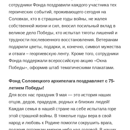
сотрудники Фонда поздравили каждого участника тех
героических событий, проживающего сегодня на
Соловках, кто в страшные годы войны, не жалея
собственной жизни и сил, вносил посильный вклад в
великое дело Победы, кто испытал тяготы лишений и
трудности послевоенного восстановления. Ветеранам
подарили цветы, подарки, и, конечно, символ мужества
и отваги – георгиевскую ленту. Кроме того, сотрудники
Фонда поддержали всероссийскую акцию «Окна
Победы», оформив штаб тематическими плакатами.
Фонд Соловецкого архипелага поздравляет с 75-
летием Победы!
Для всех нас праздник 9 мая — это история наших
отцов, дедов, прадедов, родных и близких людей!
Каждая семья в нашей стране на себе испытала горе
этой страшной войны. В тяжелые годы вера в свой
народ и любовь к Родине помогли сокрушить врага,
подарив потомкам мирное небо над головой. В наших