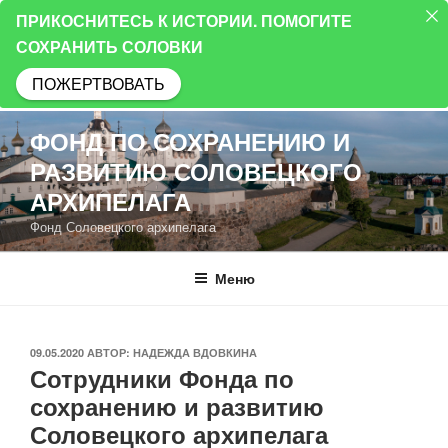
ПРИКОСНИТЕСЬ К ИСТОРИИ. ПОМОГИТЕ
СОХРАНИТЬ СОЛОВКИ
ПОЖЕРТВОВАТЬ
Перейти
ФОНД ПО СОХРАНЕНИЮ И
к
РАЗВИТИЮ СОЛОВЕЦКОГО
содержимому
АРХИПЕЛАГА
Фонд Соловецкого архипелага
Меню
ОПУБЛИКОВАНО
09.05.2020
АВТОР:
НАДЕЖДА ВДОВКИНА
Сотрудники Фонда по
сохранению и развитию
Соловецкого архипелага