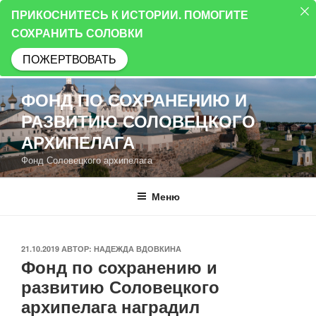
ПРИКОСНИТЕСЬ К ИСТОРИИ. ПОМОГИТЕ
СОХРАНИТЬ СОЛОВКИ
ПОЖЕРТВОВАТЬ
Перейти
ФОНД ПО СОХРАНЕНИЮ И
к
РАЗВИТИЮ СОЛОВЕЦКОГО
содержимому
АРХИПЕЛАГА
Фонд Соловецкого архипелага
Меню
ОПУБЛИКОВАНО
21.10.2019
АВТОР:
НАДЕЖДА ВДОВКИНА
Фонд по сохранению и
развитию Соловецкого
архипелага наградил