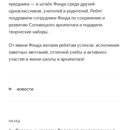
праздника — в штабе Фонда среди друзей-
одноклассников, учителей и родителей. Ребят
поздравили сотрудники Фонда по сохранению и
развитию Соловецкого архипелага и подарили
творческие наборы.
От имени Фонда желаем ребятам успехов, исполнения
заветных мечтаний, отличной учебы и активного
участия в жизни школы и архипелага!
РУБРИКИ
НОВОСТИ
Навигация
Предыдущая
НАЗАД
по
запись: