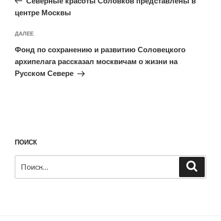
записям
Северные красоты Соловков представлены в
центре Москвы
Следующая
ДАЛЕЕ
запись
Фонд по сохранению и развитию Соловецкого
архипелага рассказал москвичам о жизни на
Русском Севере
ПОИСК
Искать:
Поиск