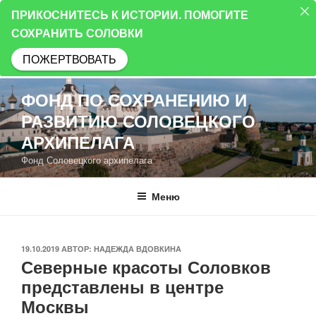
ПРИКОСНИТЕСЬ К ИСТОРИИ. ПОМОГИТЕ
СОХРАНИТЬ СОЛОВКИ
ПОЖЕРТВОВАТЬ
Перейти
ФОНД ПО СОХРАНЕНИЮ И
к
РАЗВИТИЮ СОЛОВЕЦКОГО
содержимому
АРХИПЕЛАГА
Фонд Соловецкого архипелага
Меню
ОПУБЛИКОВАНО
19.10.2019
АВТОР:
НАДЕЖДА ВДОВКИНА
Северные красоты Соловков
представлены в центре
Москвы