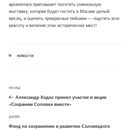
архипелага приглашает посетить уникальную
выставку, которая будет гостить в Москве целый
месяц, и оценить прекрасные пейзажи — ощутить всю
красоту и величие этих исторических мест!
РУБРИКИ
НОВОСТИ
Навигация
Предыдущая
НАЗАД
по
запись:
записям
Александр Ходос принял участие в акции
«Сохраним Соловки вместе»
Следующая
ДАЛЕЕ
запись
Фонд по сохранению и развитию Соловецкого