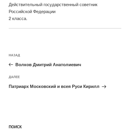
Действительный государственный советник
Российской Федерации
2 класса.
Навигация
Предыдущая
НАЗАД
по
запись:
записям
Волков Дмитрий Анатолиевич
Следующая
ДАЛЕЕ
запись
Патриарх Московский и всея Руси Кирилл
ПОИСК