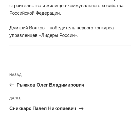
строительства и жилищно-коммунального хозяйства
Российской Федерации.
Дмитрий Волков – победитель первого конкурса
управленцев «Лидеры России».
Навигация
Предыдущая
НАЗАД
по
запись:
записям
Рыжков Олег Владимирович
Следующая
ДАЛЕЕ
запись
Сниккарс Павел Николаевич