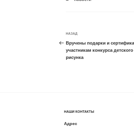
Навигация
Предыдущая
НАЗАД
по
запись:
Вручены подарки и сертифик
записям
участникам конкурса детского
рисунка
НАШИ КОНТАКТЫ
Адрес