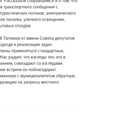
я. Рассказали собравшимся и о том, что
м транспортного сообщения с
туристических потоков, электрического
ов поселка, уличного освещения,
ытовых отходов.
й Тютюков от имени Совета депутатов
одходе к реализации задач
олжны применяться стандартные,
с радует, что взгляды тех, кто в
анием, совпадают со взглядами
нии встречи он поблагодарил
аженную с муниципалитетом обратную
 реакцию на запросы местного