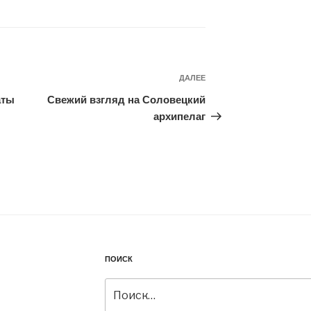
ДАЛЕЕ
Следующая
запись
аты
Свежий взгляд на Соловецкий
архипелаг
ПОИСК
Искать: