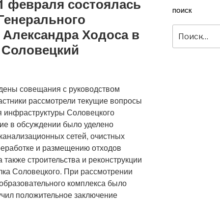
11 февраля состоялась
ПОИСК
 Генерального
 Александра Ходоса в
Искать:
а Соловецкий
ены совещания с руководством
частники рассмотрели текущие вопросы
я инфраструктуры Соловецкого
ие в обсуждении было уделено
канализационных сетей, очистных
реработке и размещению отходов
а также строительства и реконструкции
ка Соловецкого. При рассмотрении
образовательного комплекса было
лучил положительное заключение