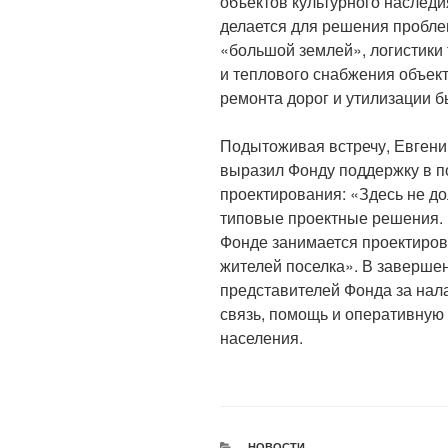
объектов культурного наследи
делается для решения пробле
«большой землей», логистики 
и теплового снабжения объект
ремонта дорог и утилизации б
Подытоживая встречу, Евгени
выразил Фонду поддержку в п
проектирования: «Здесь не д
типовые проектные решения. На
Фонде занимается проектиров
жителей поселка». В заверше
представителей Фонда за нал
связь, помощь и оперативную
населения.
РУБРИКИ
НОВОСТИ