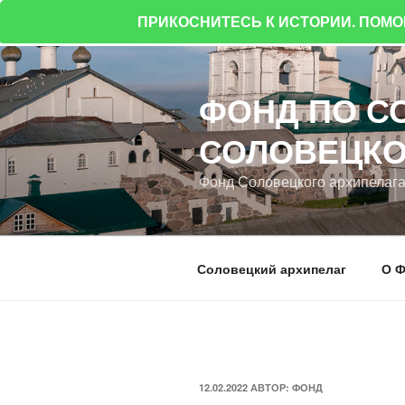
ПРИКОСНИТЕСЬ К ИСТОРИИ. ПОМ
Перейти
к
ФОНД ПО С
содержимому
СОЛОВЕЦКО
Фонд Соловецкого архипелаг
Соловецкий архипелаг
О Ф
ОПУБЛИКОВАНО
12.02.2022
АВТОР:
ФОНД