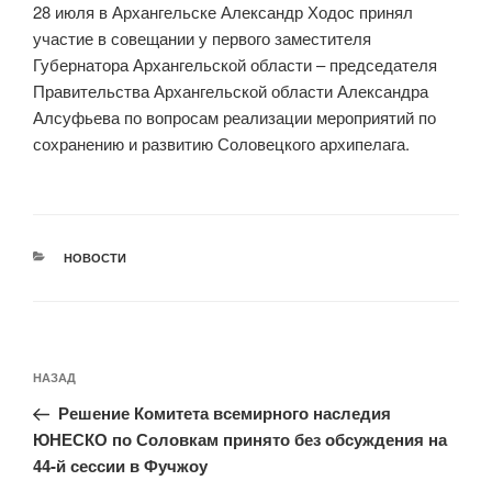
28 июля в Архангельске Александр Ходос принял
участие в совещании у первого заместителя
Губернатора Архангельской области – председателя
Правительства Архангельской области Александра
Алсуфьева по вопросам реализации мероприятий по
сохранению и развитию Соловецкого архипелага.
РУБРИКИ
НОВОСТИ
Навигация
Предыдущая
НАЗАД
по
запись:
записям
Решение Комитета всемирного наследия
ЮНЕСКО по Соловкам принято без обсуждения на
44-й сессии в Фучжоу