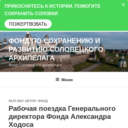
ПРИКОСНИТЕСЬ К ИСТОРИИ. ПОМОГИТЕ
СОХРАНИТЬ СОЛОВКИ
ПОЖЕРТВОВАТЬ
Перейти
ФОНД ПО СОХРАНЕНИЮ И
к
РАЗВИТИЮ СОЛОВЕЦКОГО
содержимому
АРХИПЕЛАГА
Фонд Соловецкого архипелага
Меню
ОПУБЛИКОВАНО
29.07.2021
АВТОР:
ФОНД
Рабочая поездка Генерального
директора Фонда Александра
Ходоса