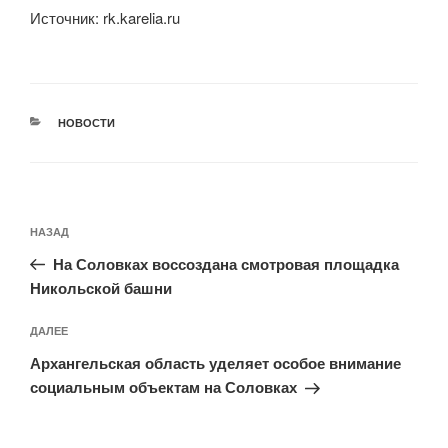
Источник: rk.karelia.ru
РУБРИКИ
НОВОСТИ
Навигация
Предыдущая
НАЗАД
по
запись:
записям
На Соловках воссоздана смотровая площадка
Никольской башни
Следующая
ДАЛЕЕ
запись
Архангельская область уделяет особое внимание
социальным объектам на Соловках