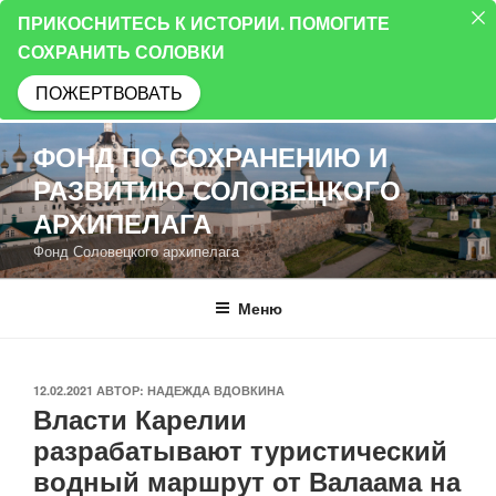
ПРИКОСНИТЕСЬ К ИСТОРИИ. ПОМОГИТЕ
СОХРАНИТЬ СОЛОВКИ
ПОЖЕРТВОВАТЬ
Перейти
ФОНД ПО СОХРАНЕНИЮ И
к
РАЗВИТИЮ СОЛОВЕЦКОГО
содержимому
АРХИПЕЛАГА
Фонд Соловецкого архипелага
Меню
ОПУБЛИКОВАНО
12.02.2021
АВТОР:
НАДЕЖДА ВДОВКИНА
Власти Карелии
разрабатывают туристический
водный маршрут от Валаама на