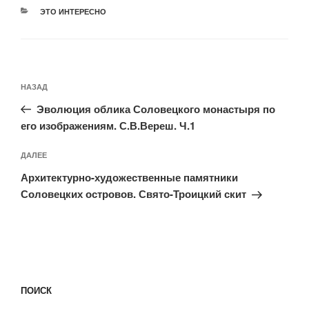
РУБРИКИ
ЭТО ИНТЕРЕСНО
Навигация
Предыдущая
НАЗАД
по
запись:
записям
Эволюция облика Соловецкого монастыря по
его изображениям. С.В.Вереш. Ч.1
Следующая
ДАЛЕЕ
запись
Архитектурно-художественные памятники
Соловецких островов. Свято-Троицкий скит
ПОИСК