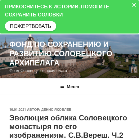
ПРИКОСНИТЕСЬ К ИСТОРИИ. ПОМОГИТЕ
СОХРАНИТЬ СОЛОВКИ
ПОЖЕРТВОВАТЬ
Перейти
ФОНД ПО СОХРАНЕНИЮ И
к
РАЗВИТИЮ СОЛОВЕЦКОГО
содержимому
АРХИПЕЛАГА
Фонд Соловецкого архипелага
Меню
ОПУБЛИКОВАНО
10.01.2021
АВТОР:
ДЕНИС ЯКОВЛЕВ
Эволюция облика Соловецкого
монастыря по его
изображениям. С.В.Вереш. Ч.2