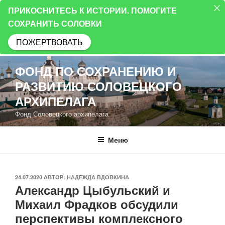
ПРИКОСНИТЕСЬ К ИСТОРИИ. ПОМОГИТЕ
СОХРАНИТЬ СОЛОВКИ
ПОЖЕРТВОВАТЬ
Перейти
ФОНД ПО СОХРАНЕНИЮ И
к
РАЗВИТИЮ СОЛОВЕЦКОГО
содержимому
АРХИПЕЛАГА
Фонд Соловецкого архипелага
Меню
ОПУБЛИКОВАНО
24.07.2020
АВТОР:
НАДЕЖДА ВДОВКИНА
Александр Цыбульский и
Михаил Фрадков обсудили
перспективы комплексного