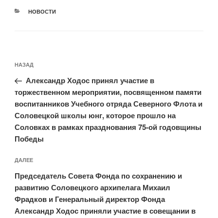
РУБРИКИ
НОВОСТИ
Навигация
Предыдущая
НАЗАД
по
запись:
записям
Александр Ходос принял участие в
торжественном мероприятии, посвященном памяти
воспитанников Учебного отряда Северного Флота и
Соловецкой школы юнг, которое прошло на
Соловках в рамках празднования 75-ой годовщины
Победы
Следующая
ДАЛЕЕ
запись
Председатель Совета Фонда по сохранению и
развитию Соловецкого архипелага Михаил
Фрадков и Генеральный директор Фонда
Александр Ходос приняли участие в совещании в