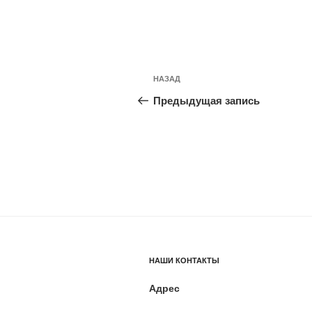
Навигация
Предыдущая
НАЗАД
по
запись:
Предыдущая запись
записям
НАШИ КОНТАКТЫ
Адрес