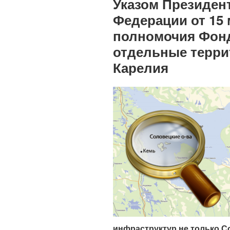
Указом Президен
Федерации от 15 
полномочия Фонд
отдельные терри
Карелия
инфраструктур не только С