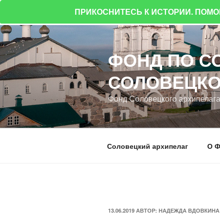
ПРИКОСНИТЕСЬ К ИСТОРИИ. ПОМ
Перейти
к
ФОНД ПО С
содержимому
СОЛОВЕЦКО
Фонд Соловецкого архипелаг
Соловецкий архипелаг
О Ф
ОПУБЛИКОВАНО
13.06.2019
АВТОР:
НАДЕЖДА ВДОВКИНА