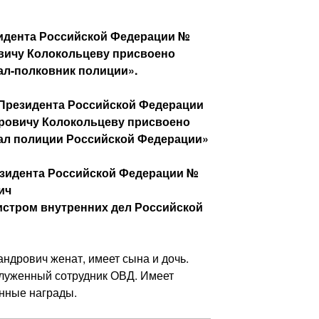
езидента Российской Федерации №
вичу Колокольцеву присвоено
ал-полковник полиции».
м Президента Российской Федерации
ровичу Колокольцеву присвоено
рал полиции Российской Федерации»
резидента Российской Федерации №
ич
истром внутренних дел Российской
ндрович женат, имеет сына и дочь.
служенный сотрудник ОВД. Имеет
нные награды.