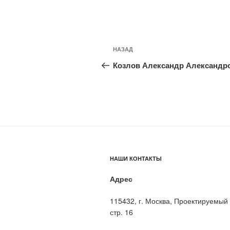
Навигация
Предыдущая
НАЗАД
по
запись:
Козлов Александр Александр
записям
НАШИ КОНТАКТЫ
Адрес
115432, г. Москва, Проектируемый 
стр. 16