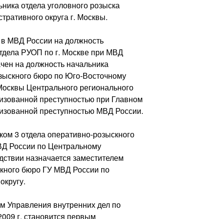
ьника отдела уголовного розыска
тративного округа г. Москвы.
у в МВД России на должность
тдела РУОП по г. Москве при МВД
ачен на должность начальника
зыскного бюро по Юго-Восточному
 Москвы Центрального регионального
низованной преступностью при Главном
низованной преступностью МВД России.
иком 3 отдела оперативно-розыскного
ВД России по Центральному
дствии назначается заместителем
кного бюро ГУ МВД России по
округу.
ом Управления внутренних дел по
2009 г. становится первым