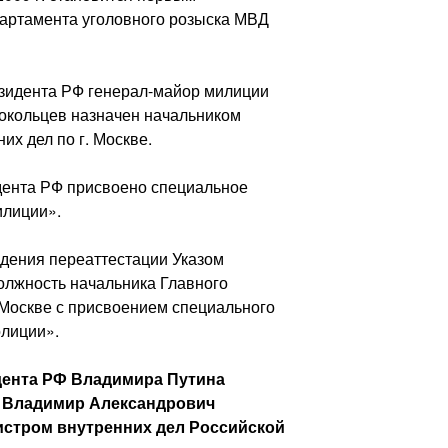
артамента уголовного розыска МВД
резидента РФ генерал-майор милиции
окольцев назначен начальником
их дел по г. Москве.
идента РФ присвоено специальное
илиции».
ждения переаттестации Указом
олжность начальника Главного
 Москве с присвоением специального
олиции».
идента РФ Владимира Путина
и Владимир Александрович
истром внутренних дел Российской