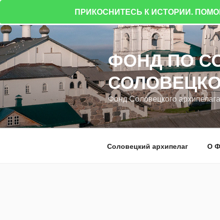
ПРИКОСНИТЕСЬ К ИСТОРИИ. ПОМ
Перейти
к
ФОНД ПО С
содержимому
СОЛОВЕЦКО
Фонд Соловецкого архипелаг
Соловецкий архипелаг
О Ф