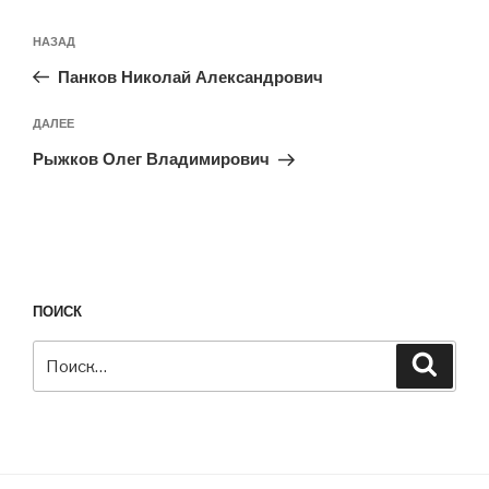
Навигация
Предыдущая
НАЗАД
по
запись:
записям
Панков Николай Александрович
Следующая
ДАЛЕЕ
запись
Рыжков Олег Владимирович
ПОИСК
Искать:
Поиск