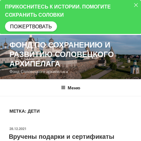
ПРИКОСНИТЕСЬ К ИСТОРИИ. ПОМОГИТЕ
СОХРАНИТЬ СОЛОВКИ
ПОЖЕРТВОВАТЬ
Перейти
ФОНД ПО СОХРАНЕНИЮ И
к
РАЗВИТИЮ СОЛОВЕЦКОГО
содержимому
АРХИПЕЛАГА
Фонд Соловецкого архипелага
Меню
МЕТКА:
ДЕТИ
ОПУБЛИКОВАНО
28.12.2021
Вручены подарки и сертификаты