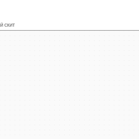
Й СКИТ
т, навигация, поиск мест