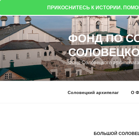
ПРИКОСНИТЕСЬ К ИСТОРИИ. ПОМ
Перейти
к
ФОНД ПО С
содержимому
СОЛОВЕЦКО
Фонд Соловецкого архипелаг
Соловецкий архипелаг
О Ф
БОЛЬШОЙ СОЛОВЕ