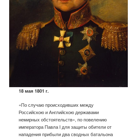
18 мая 1801 г.
«По случаю происходивших между
Российскою и Английскою державами
немирных обстоятельств», по повелению
императора Павла I для защиты обители от
нападения прибыли два сводных батальона