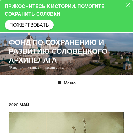
ПРИКОСНИТЕСЬ К ИСТОРИИ. ПОМОГИТЕ
СОХРАНИТЬ СОЛОВКИ
ПОЖЕРТВОВАТЬ
Перейти
ФОНД ПО СОХРАНЕНИЮ И
к
РАЗВИТИЮ СОЛОВЕЦКОГО
содержимому
АРХИПЕЛАГА
Фонд Соловецкого архипелага
Меню
2022 МАЙ