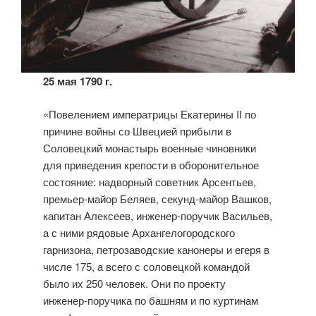
25 мая 1790 г.
«Повелением императрицы Екатерины II по
причине войны со Швецией прибыли в
Соловецкий монастырь военные чиновники
для приведения крепости в оборонительное
состояние: надворный советник Арсентьев,
премьер-майор Беляев, секунд-майор Вашков,
капитан Алексеев, инженер-поручик Васильев,
а с ними рядовые Архангелогородского
гарнизона, петрозаводские канонеры и егеря в
числе 175, а всего с соловецкой командой
было их 250 человек. Они по проекту
инженер-поручика по башням и по куртинам