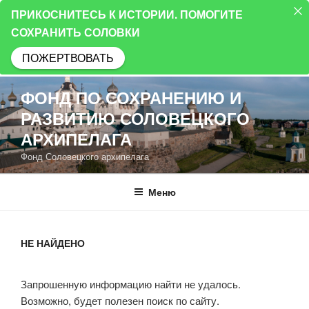
ПРИКОСНИТЕСЬ К ИСТОРИИ. ПОМОГИТЕ
СОХРАНИТЬ СОЛОВКИ
ПОЖЕРТВОВАТЬ
Перейти
ФОНД ПО СОХРАНЕНИЮ И
к
РАЗВИТИЮ СОЛОВЕЦКОГО
содержимому
АРХИПЕЛАГА
Фонд Соловецкого архипелага
Меню
НЕ НАЙДЕНО
Запрошенную информацию найти не удалось.
Возможно, будет полезен поиск по сайту.