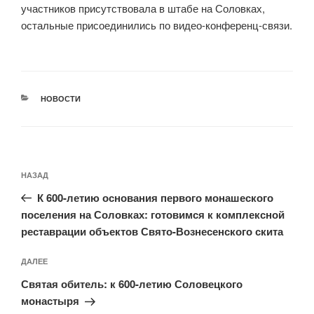
участников присутствовала в штабе на Соловках,
остальные присоединились по видео-конференц-связи.
РУБРИКИ
НОВОСТИ
Навигация
Предыдущая
НАЗАД
по
запись:
записям
К 600-летию основания первого монашеского
поселения на Соловках: готовимся к комплексной
реставрации объектов Свято-Вознесенского скита
Следующая
ДАЛЕЕ
запись
Святая обитель: к 600-летию Соловецкого
монастыря