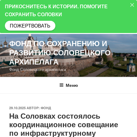
ПРИКОСНИТЕСЬ К ИСТОРИИ. ПОМОГИТЕ
СОХРАНИТЬ СОЛОВКИ
ПОЖЕРТВОВАТЬ
Перейти
ФОНД ПО СОХРАНЕНИЮ И
к
РАЗВИТИЮ СОЛОВЕЦКОГО
содержимому
АРХИПЕЛАГА
Фонд Соловецкого архипелага
Меню
ОПУБЛИКОВАНО
29.10.2025
АВТОР:
ФОНД
На Соловках состоялось
координационное совещание
по инфраструктурному