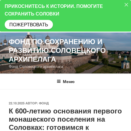
ПРИКОСНИТЕСЬ К ИСТОРИИ. ПОМОГИТЕ
СОХРАНИТЬ СОЛОВКИ
ПОЖЕРТВОВАТЬ
Перейти
ФОНД ПО СОХРАНЕНИЮ И
к
РАЗВИТИЮ СОЛОВЕЦКОГО
содержимому
АРХИПЕЛАГА
Фонд Соловецкого архипелага
Меню
ОПУБЛИКОВАНО
22.10.2025
АВТОР:
ФОНД
К 600-летию основания первого
монашеского поселения на
Соловках: готовимся к