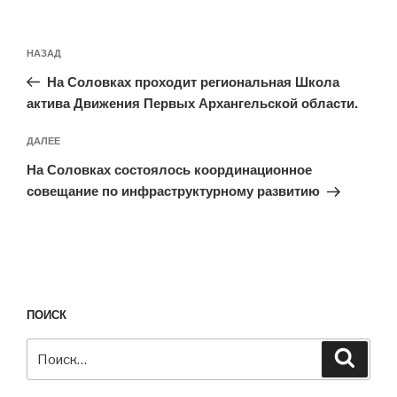
Навигация
Предыдущая
НАЗАД
по
запись:
записям
На Соловках проходит региональная Школа
актива Движения Первых Архангельской области.
Следующая
ДАЛЕЕ
запись
На Соловках состоялось координационное
совещание по инфраструктурному развитию
ПОИСК
Искать:
Поиск