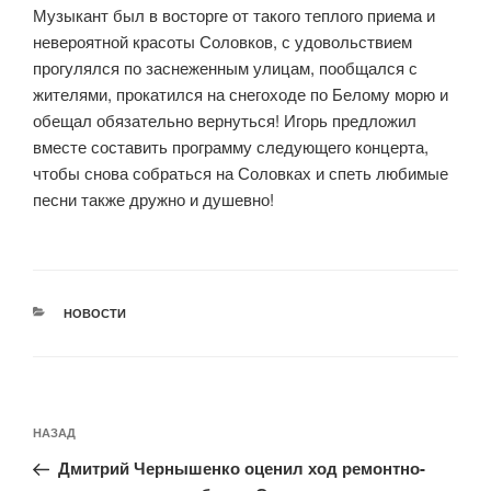
Музыкант был в восторге от такого теплого приема и
невероятной красоты Соловков, с удовольствием
прогулялся по заснеженным улицам, пообщался с
жителями, прокатился на снегоходе по Белому морю и
обещал обязательно вернуться! Игорь предложил
вместе составить программу следующего концерта,
чтобы снова собраться на Соловках и спеть любимые
песни также дружно и душевно!
РУБРИКИ
НОВОСТИ
Навигация
Предыдущая
НАЗАД
по
запись:
записям
Дмитрий Чернышенко оценил ход ремонтно-