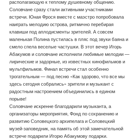
располагающую к теплому душевному общению.
Соловчане сразу стали активными участниками
встречи. Юная Фрося вместе с маэстро попробовала
наиграть мелодию острова, ритмично перебирая
клавиши под аплодисменты зрителей. А совсем
маленькая Полина пустилась в пляс под звуки баяна и
смело спела веселые частушки. В этот вечер Игорь
Абакумов и соловчане исполнили любимые мелодии —
лирические и задорные, из известных кинофильмов и
мультфильмов. Финал встречи стал особенно
трогательным — под песню «Как здорово, что все мы
здесь сегодня собрались» зрители и музыкант с
радостным настроением объединились в едином
порыве!
Соловчане искренне благодарили музыканта, а
организаторы мероприятия, Фонд по сохранению и
развитию Соловецкого архипелага и Соловецкий
музей-заповедник, на память об этой замечательной
встрече подарили Игорю Абакумову подарки.