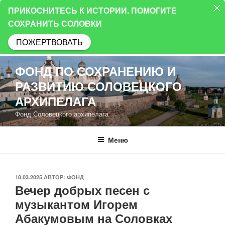
ПРИКОСНИТЕСЬ К ИСТОРИИ. ПОМОГИТЕ
СОХРАНИТЬ СОЛОВКИ
ПОЖЕРТВОВАТЬ
Перейти
ФОНД ПО СОХРАНЕНИЮ И
к
РАЗВИТИЮ СОЛОВЕЦКОГО
содержимому
АРХИПЕЛАГА
Фонд Соловецкого архипелага
Меню
ОПУБЛИКОВАНО
18.03.2025
АВТОР:
ФОНД
Вечер добрых песен с
музыкантом Игорем
Абакумовым на Соловках