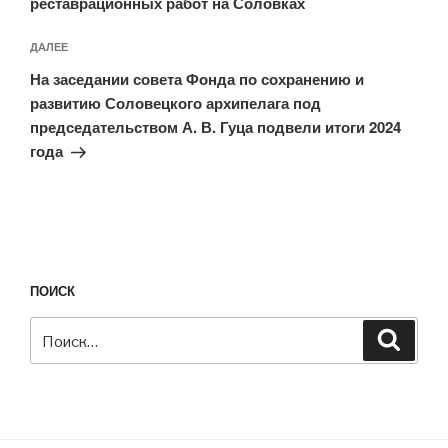
реставрационных работ на Соловках
Следующая
ДАЛЕЕ
запись
На заседании совета Фонда по сохранению и
развитию Соловецкого архипелага под
председательством А. В. Гуца подвели итоги 2024
года
ПОИСК
Искать:
Поиск