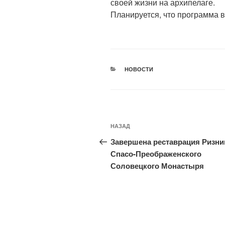
своей жизни на архипелаге.
Планируется, что программа в
РУБРИКИ
НОВОСТИ
Навигация
Предыдущая
НАЗАД
по
запись:
Завершена реставрация Ризн
записям
Спасо-Преображенского
Соловецкого Монастыря