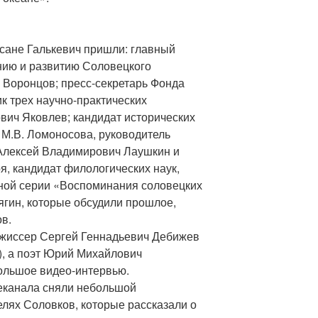
ксане Галькевич пришли: главный
нию и развитию Соловецкого
 Воронцов; пресс-секретарь Фонда
к трех научно-практических
вич Яковлев; кандидат исторических
 М.В. Ломоносова, руководитель
Алексей Владимирович Лаушкин и
я, кандидат филологических наук,
ной серии «Воспоминания соловецких
ягин, которые обсудили прошлое,
в.
ежиссер Сергей Геннадьевич Дебижев
), а поэт Юрий Михайлович
ольшое видео-интервью.
леканала сняли небольшой
лях Соловков, которые рассказали о