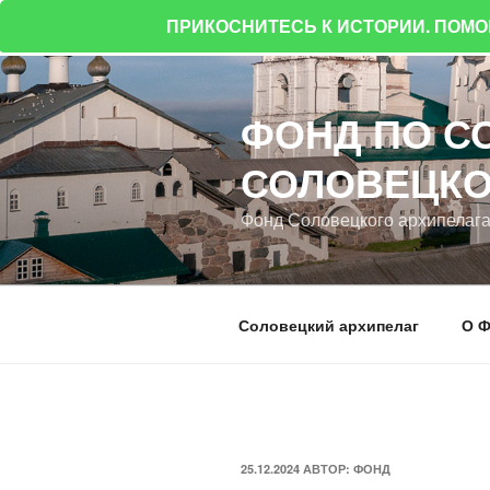
ПРИКОСНИТЕСЬ К ИСТОРИИ. ПОМ
Перейти
к
ФОНД ПО С
содержимому
СОЛОВЕЦКО
Фонд Соловецкого архипелаг
Соловецкий архипелаг
О Ф
ОПУБЛИКОВАНО
25.12.2024
АВТОР:
ФОНД