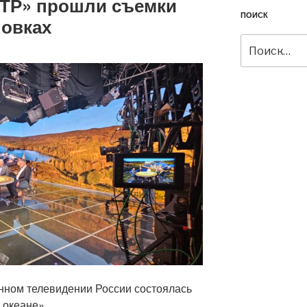
ОТР» прошли съемки
ПОИСК
овках
Искать:
нном телевидении России состоялась
 океане».