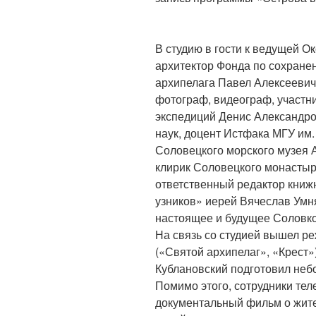
В студию в гости к ведущей О
архитектор Фонда по сохране
архипелага Павел Алексеевич
фотограф, видеограф, участни
экспедиций Денис Александро
наук, доцент Истфака МГУ им.
Соловецкого морского музея 
клирик Соловецкого монастыр
ответственный редактор книж
узников» иерей Вячеслав Умн
настоящее и будущее Соловко
На связь со студией вышел р
(«Святой архипелаг», «Крест»
Кублановский подготовил неб
Помимо этого, сотрудники те
документальный фильм о жите