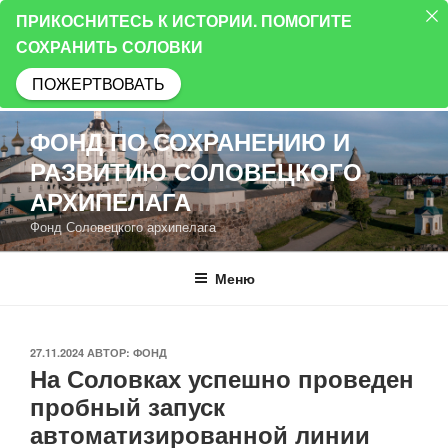
ПРИКОСНИТЕСЬ К ИСТОРИИ. ПОМОГИТЕ
СОХРАНИТЬ СОЛОВКИ
ПОЖЕРТВОВАТЬ
Перейти
ФОНД ПО СОХРАНЕНИЮ И
к
РАЗВИТИЮ СОЛОВЕЦКОГО
содержимому
АРХИПЕЛАГА
Фонд Соловецкого архипелага
Меню
ОПУБЛИКОВАНО
27.11.2024
АВТОР:
ФОНД
На Соловках успешно проведен
пробный запуск
автоматизированной линии