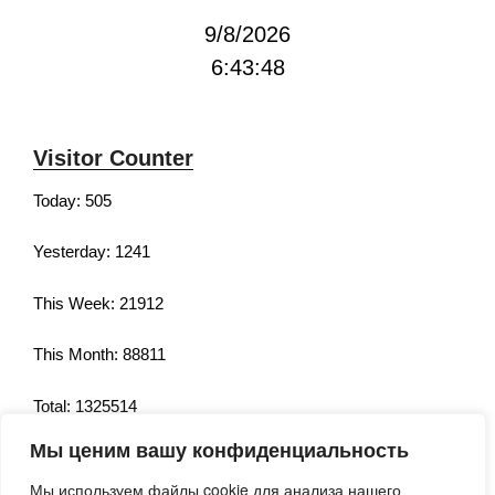
9/8/2026
6:43:48
Visitor Counter
Today: 505
Yesterday: 1241
This Week: 21912
This Month: 88811
Total: 1325514
Мы ценим вашу конфиденциальность
Currently Online: 207
Мы используем файлы cookie для анализа нашего