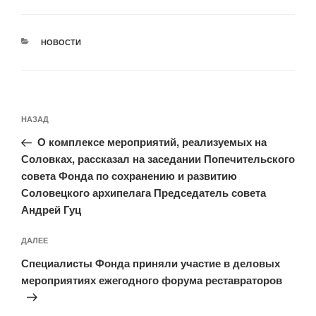
РУБРИКИ
НОВОСТИ
Навигация
Предыдущая
НАЗАД
по
запись:
записям
О комплексе мероприятий, реализуемых на
Соловках, рассказал на заседании Попечительского
совета Фонда по сохранению и развитию
Соловецкого архипелага Председатель совета
Андрей Гуц
Следующая
ДАЛЕЕ
запись
Специалисты Фонда приняли участие в деловых
мероприятиях ежегодного форума реставраторов