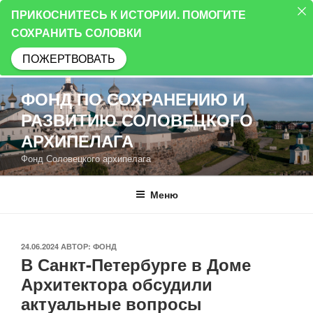
ПРИКОСНИТЕСЬ К ИСТОРИИ. ПОМОГИТЕ
СОХРАНИТЬ СОЛОВКИ
ПОЖЕРТВОВАТЬ
Перейти
ФОНД ПО СОХРАНЕНИЮ И
к
РАЗВИТИЮ СОЛОВЕЦКОГО
содержимому
АРХИПЕЛАГА
Фонд Соловецкого архипелага
Меню
ОПУБЛИКОВАНО
24.06.2024
АВТОР:
ФОНД
В Санкт-Петербурге в Доме
Архитектора обсудили
актуальные вопросы