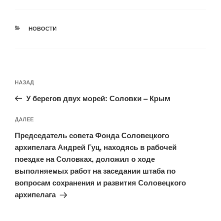
РУБРИКИ
НОВОСТИ
Навигация
Предыдущая
НАЗАД
по
запись:
записям
У берегов двух морей: Соловки – Крым
Следующая
ДАЛЕЕ
запись
Председатель совета Фонда Соловецкого
архипелага Андрей Гуц, находясь в рабочей
поездке на Соловках, доложил о ходе
выполняемых работ на заседании штаба по
вопросам сохранения и развития Соловецкого
архипелага