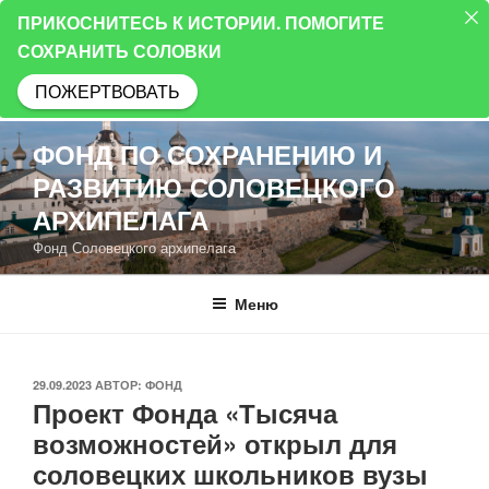
ПРИКОСНИТЕСЬ К ИСТОРИИ. ПОМОГИТЕ
СОХРАНИТЬ СОЛОВКИ
ПОЖЕРТВОВАТЬ
Перейти
ФОНД ПО СОХРАНЕНИЮ И
к
РАЗВИТИЮ СОЛОВЕЦКОГО
содержимому
АРХИПЕЛАГА
Фонд Соловецкого архипелага
Меню
ОПУБЛИКОВАНО
29.09.2023
АВТОР:
ФОНД
Проект Фонда «Тысяча
возможностей» открыл для
соловецких школьников вузы