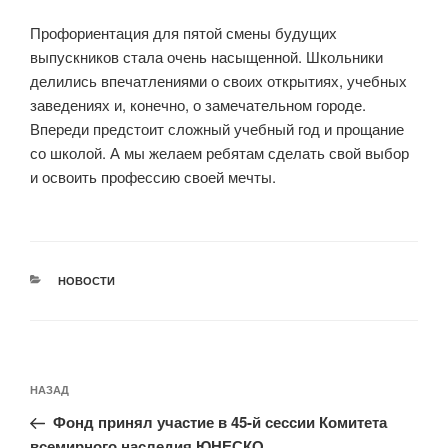
Профориентация для пятой смены будущих
выпускников стала очень насыщенной. Школьники
делились впечатлениями о своих открытиях, учебных
заведениях и, конечно, о замечательном городе.
Впереди предстоит сложный учебный год и прощание
со школой. А мы желаем ребятам сделать свой выбор
и освоить профессию своей мечты.
РУБРИКИ
НОВОСТИ
Навигация
Предыдущая
НАЗАД
по
запись:
записям
Фонд принял участие в 45-й сессии Комитета
всемирного наследия ЮНЕСКО