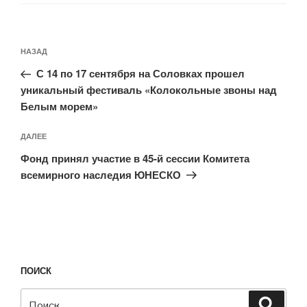
Навигация
Предыдущая
НАЗАД
по
запись:
записям
С 14 по 17 сентября на Соловках прошел
уникальный фестиваль «Колокольные звоны над
Белым морем»
Следующая
ДАЛЕЕ
запись
Фонд принял участие в 45-й сессии Комитета
всемирного наследия ЮНЕСКО
ПОИСК
Искать:
Поиск