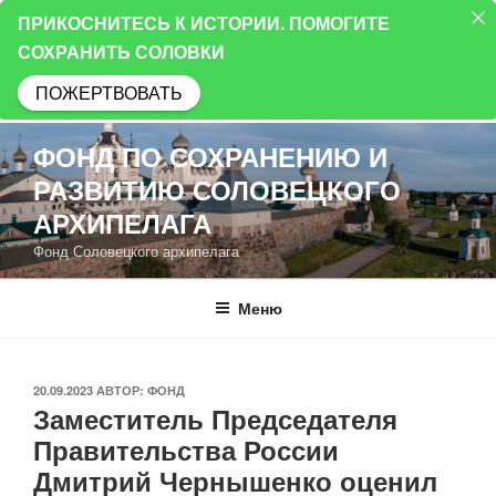
ПРИКОСНИТЕСЬ К ИСТОРИИ. ПОМОГИТЕ
СОХРАНИТЬ СОЛОВКИ
ПОЖЕРТВОВАТЬ
Перейти
ФОНД ПО СОХРАНЕНИЮ И
к
РАЗВИТИЮ СОЛОВЕЦКОГО
содержимому
АРХИПЕЛАГА
Фонд Соловецкого архипелага
Меню
ОПУБЛИКОВАНО
20.09.2023
АВТОР:
ФОНД
Заместитель Председателя
Правительства России
Дмитрий Чернышенко оценил