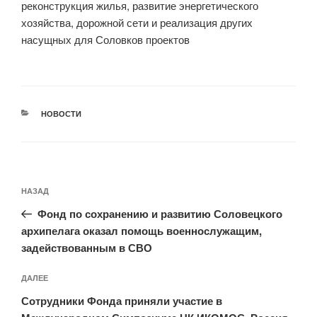
реконструкция жилья, развитие энергетического
хозяйства, дорожной сети и реализация других
насущных для Соловков проектов
РУБРИКИ
НОВОСТИ
Навигация
Предыдущая
НАЗАД
по
запись:
записям
Фонд по сохранению и развитию Соловецкого
архипелага оказал помощь военнослужащим,
задействованным в СВО
Следующая
ДАЛЕЕ
запись
Сотрудники Фонда приняли участие в