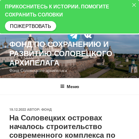
ПРИКОСНИТЕСЬ К ИСТОРИИ. ПОМОГИТЕ
СОХРАНИТЬ СОЛОВКИ
ПОЖЕРТВОВАТЬ
Перейти
ФОНД ПО СОХРАНЕНИЮ И
к
РАЗВИТИЮ СОЛОВЕЦКОГО
содержимому
АРХИПЕЛАГА
Фонд Соловецкого архипелага
Меню
ОПУБЛИКОВАНО
19.12.2022
АВТОР:
ФОНД
На Соловецких островах
началось строительство
современного комплекса по