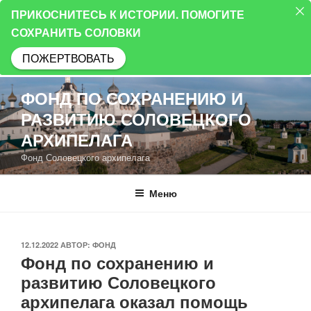
ПРИКОСНИТЕСЬ К ИСТОРИИ. ПОМОГИТЕ
СОХРАНИТЬ СОЛОВКИ
ПОЖЕРТВОВАТЬ
Перейти
ФОНД ПО СОХРАНЕНИЮ И
к
РАЗВИТИЮ СОЛОВЕЦКОГО
содержимому
АРХИПЕЛАГА
Фонд Соловецкого архипелага
Меню
ОПУБЛИКОВАНО
12.12.2022
АВТОР:
ФОНД
Фонд по сохранению и
развитию Соловецкого
архипелага оказал помощь