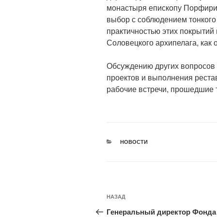
монастыря епископу Порфирию
выбор с соблюдением тонкого
практичностью этих покрытий 
Соловецкого архипелага, как 
Обсуждению других вопросов
проектов и выполнения рест
рабочие встречи, прошедшие 
РУБРИКИ
НОВОСТИ
Навигация
Предыдущая
НАЗАД
по
запись:
Генеральный директор Фонда