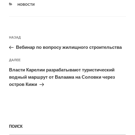
РУБРИКИ
НОВОСТИ
Навигация
Предыдущая
НАЗАД
по
запись:
записям
Вебинар по вопросу жилищного строительства
Следующая
ДАЛЕЕ
запись
Власти Карелии разрабатывают туристический
водный маршрут от Валаама на Соловки через
остров Кижи
ПОИСК