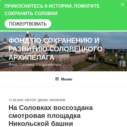
ПРИКОСНИТЕСЬ К ИСТОРИИ. ПОМОГИТЕ
СОХРАНИТЬ СОЛОВКИ
ПОЖЕРТВОВАТЬ
Перейти
ФОНД ПО СОХРАНЕНИЮ И
к
РАЗВИТИЮ СОЛОВЕЦКОГО
содержимому
АРХИПЕЛАГА
Фонд Соловецкого архипелага
Меню
ОПУБЛИКОВАНО
11.02.2021
АВТОР:
ДЕНИС ЯКОВЛЕВ
На Соловках воссоздана
смотровая площадка
Никольской башни