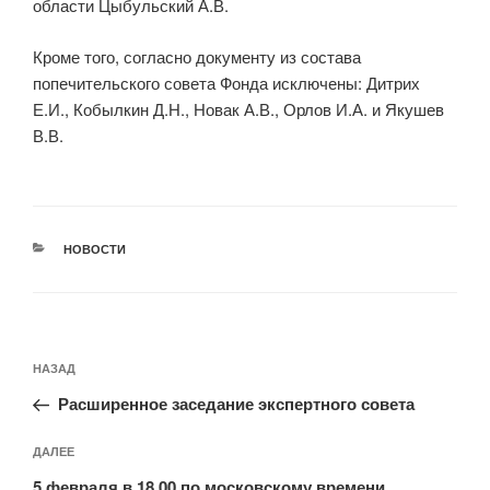
области Цыбульский А.В.
Кроме того, согласно документу из состава
попечительского совета Фонда исключены: Дитрих
Е.И., Кобылкин Д.Н., Новак А.В., Орлов И.А. и Якушев
В.В.
РУБРИКИ
НОВОСТИ
Навигация
Предыдущая
НАЗАД
по
запись:
записям
Расширенное заседание экспертного совета
Следующая
ДАЛЕЕ
запись
5 февраля в 18.00 по московскому времени