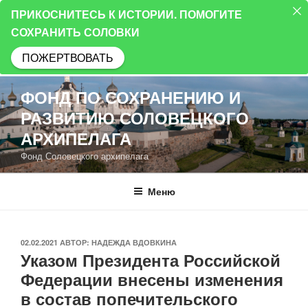
ПРИКОСНИТЕСЬ К ИСТОРИИ. ПОМОГИТЕ
СОХРАНИТЬ СОЛОВКИ
ПОЖЕРТВОВАТЬ
Перейти
ФОНД ПО СОХРАНЕНИЮ И
к
РАЗВИТИЮ СОЛОВЕЦКОГО
содержимому
АРХИПЕЛАГА
Фонд Соловецкого архипелага
Меню
ОПУБЛИКОВАНО
02.02.2021
АВТОР:
НАДЕЖДА ВДОВКИНА
Указом Президента Российской
Федерации внесены изменения
в состав попечительского