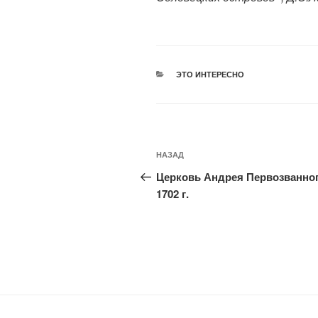
РУБРИКИ
ЭТО ИНТЕРЕСНО
Навигация
Предыдущая
НАЗАД
по
запись:
Церковь Андрея Первозванног
записям
1702 г.