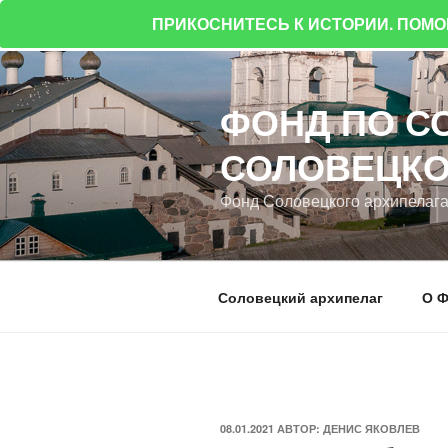
ПРИКОСНИТЕСЬ К ИСТОРИИ. ПОМ
Перейти
к
ФОНД ПО С
содержимому
СОЛОВЕЦКО
Фонд Соловецкого архипелаг
Соловецкий архипелаг
О Ф
ОПУБЛИКОВАНО
08.01.2021
АВТОР:
ДЕНИС ЯКОВЛЕВ