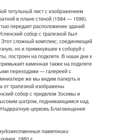
ой титульный лист с изображением
атной в плане стеной (1584 — 1596).
стью передает расположение зданий
Успенский собор с трапезной был
. Этот сложный комплекс, соединяющий
езную, но и примкнувшее к соборуй с
ты, построен на подклете. В наши дни к
примыкает каменная также на подклете
ыми переходами — галереей с
миниатюре же мы видим паперть и
а от трапезной изображены
нский собор с приделом Зосимы и
 высоким шатром, поднимающимся над
 Надвратную церковь Благовещения
-художественные памятники
хачев, 1980 г.