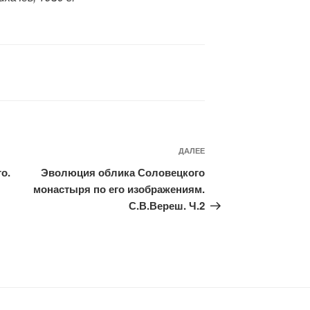
ДАЛЕЕ
Следующая
запись
о.
Эволюция облика Соловецкого
монастыря по его изображениям.
С.В.Вереш. Ч.2