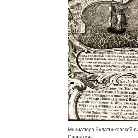
Миниатюра Булатниковской л
Савватия»