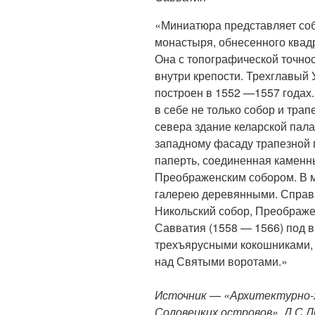
«Миниатюра представляет соб
монастыря, обнесенного квадр
Она с топографической точно
внутри крепости. Трехглавый 
построен в 1552 —1557 годах
в себе не только собор и трап
севера здание келарской пала
западному фасаду трапезной 
паперть, соединенная каменн
Преображенским собором. В 
галерею деревянными. Справ
Никольский собор, Преображе
Савватия (1558 — 1566) под
трехъярусными кокошниками,
над Святыми воротами.»
Источник — «Архитектурно
Соловецких островов», Д.С.Ли