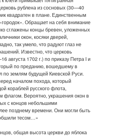
а к клети примыкает пятигранная
Церковь рублена из сосновых (30—40
рик квадратен в плане. Единственным
«городок». Обращает на себя внимание
гко сглажены концы бревен, уложенных
аличники окон, косяки дверей,
адно, так умело, что радуют глаз не
ашений. Известно, что церковь
6 августа 1702 г.) по приказу Петра I и
который по преданию, вошедшему в
л по землям будущей Киевской Руси.
перед началом похода, который
ой кораблей русского флота,
 флагом. Вероятно, украшения окон в
мых с концов небольшими
олее позднему времени. Они могли быть
ь обшили тесом…»
нцов, общая высота церкви до яблока