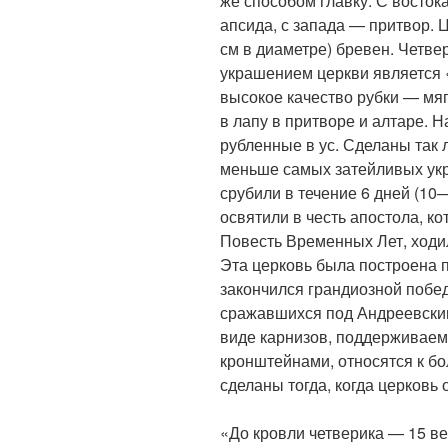
же способом главку. С восток
апсида, с запада — притвор. 
см в диаметре) бревен. Четве
украшением церкви является 
высокое качество рубки — мя
в лапу в притворе и алтаре. Н
рубленные в ус. Сделаны так л
меньше самых затейливых укр
срубили в течение 6 дней (10—1
освятили в честь апостола, 
Повесть Временных Лет, ходи
Эта церковь была построена 
закончился грандиозной побед
сражавшихся под Андреевским
виде карнизов, поддерживае
кронштейнами, относятся к б
сделаны тогда, когда церков
«До кровли четверика — 15 ве