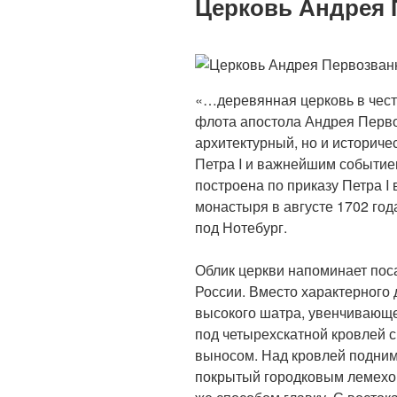
Церковь Андрея П
«…деревянная церковь в чест
флота апостола Андрея Перво
архитектурный, но и историче
Петра I и важнейшим событием
построена по приказу Петра I
монастыря в августе 1702 год
под Нотебург.
Облик церкви напоминает поса
России. Вместо характерного 
высокого шатра, увенчивающе
под четырехскатной кровлей с
выносом. Над кровлей подним
покрытый городковым лемехо