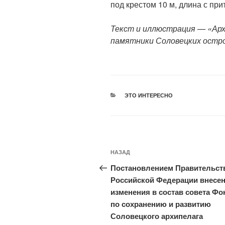
под крестом 10 м, длина с при
Текст и иллюстрация — «Ар
памятники Соловецких остров
РУБРИКИ
ЭТО ИНТЕРЕСНО
Навигация
Предыдущая
НАЗАД
по
запись:
Постановлением Правительст
записям
Российской Федерации внесе
изменения в состав совета Фо
по сохранению и развитию
Соловецкого архипелага