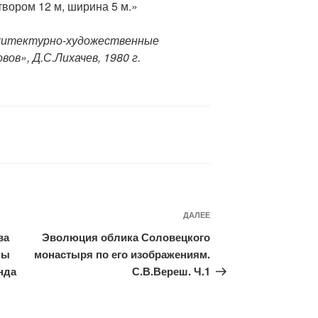
твором 12 м, ширина 5 м.»
хитектурно-художественные
ов», Д.С.Лихачев, 1980 г.
ДАЛЕЕ
Следующая
запись
ва
Эволюция облика Соловецкого
ны
монастыря по его изображениям.
нда
С.В.Вереш. Ч.1