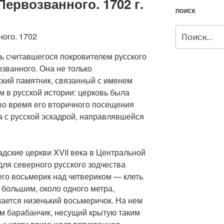
ервозванного. 1702 г.
ПОИСК
Искать:
ь считавшегося покровителем русского
званного. Она не только
ский памятник, связанный с именем
 в русской истории: церковь была
 во время его вторичного посещения
а с русской эскадрой, направлявшейся
дские церкви XVII века в Центральной
для северного русского зодчества
го восьмерик над четвериком — клеть
 большим, около одного метра,
ается низенький восьмеричок. На нем
м барабанчик, несущий крытую таким