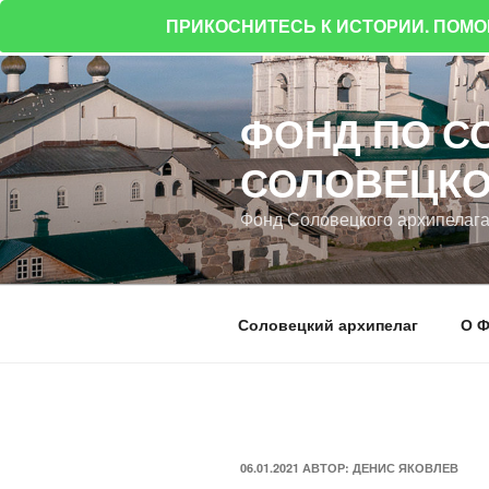
ПРИКОСНИТЕСЬ К ИСТОРИИ. ПОМ
Перейти
к
ФОНД ПО С
содержимому
СОЛОВЕЦКО
Фонд Соловецкого архипелаг
Соловецкий архипелаг
О Ф
ОПУБЛИКОВАНО
06.01.2021
АВТОР:
ДЕНИС ЯКОВЛЕВ